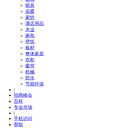
锁具
采暖
家纺
酒店用品
木业
家电
壁纸
板材
整体家居
衣柜
窗帘
机械
防水
节能环保
|
招商峰会
百科
专业市场
|
手机访问
帮助