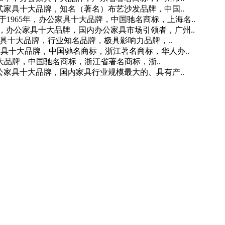
板式家具十大品牌，知名（著名）布艺沙发品牌，中国..
1965年，办公家具十大品牌，中国驰名商标，上海名..
年，办公家具十大品牌，国内办公家具市场引领者，广州..
家具十大品牌，行业知名品牌，极具影响力品牌，..
家具十大品牌，中国驰名商标，浙江著名商标，华人办..
大品牌，中国驰名商标，浙江省著名商标，浙..
办公家具十大品牌，国内家具行业规模最大的、具有产..