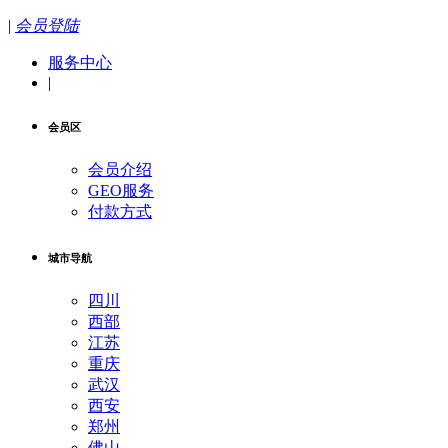
|
会员登陆
服务中心
|
会员区
会员介绍
GEO服务
付款方式
城市导航
四川
西部
江苏
重庆
武汉
西安
郑州
佛山