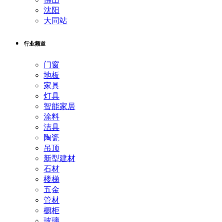
沈阳
大同站
行业频道
门窗
地板
家具
灯具
智能家居
涂料
洁具
陶瓷
吊顶
新型建材
石材
楼梯
五金
管材
橱柜
玻璃