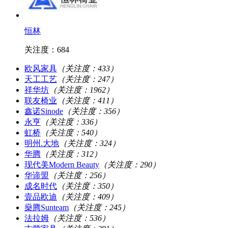
恒林
关注度：684
欧风家具
（关注度：433）
天工工艺
（关注度：247）
祥华坊
（关注度：1962）
联友椅业
（关注度：411）
鑫诺Sinode
（关注度：356）
永亨
（关注度：336）
虹桥
（关注度：540）
明州.大地
（关注度：324）
华腾
（关注度：312）
现代美Modern Beauty
（关注度：290）
华谛盟
（关注度：256）
成名时代
（关注度：350）
壹品欧迪
（关注度：409）
燊腾Sunteam
（关注度：245）
法拉姆
（关注度：536）