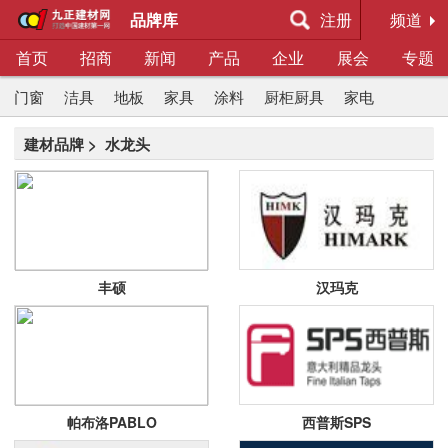
品牌库
注册
频道
首页
招商
新闻
产品
企业
展会
专题
门窗
洁具
地板
家具
涂料
厨柜厨具
家电
建材品牌
> 水龙头
丰硕
汉玛克
帕布洛PABLO
西普斯SPS