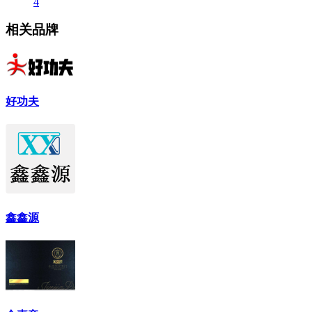
4
相关品牌
好功夫
鑫鑫源