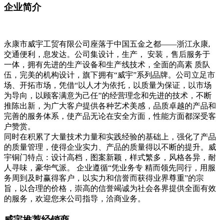
企业简介
永康市威宇工贸有限公司座落于中国五金之都——浙江永康,
交通便利，息发达。公司集设计，生产， 安装，售后服务于
一体，拥有先进的生产设备和生产线技术，全面的高素 质队
伍，完美的机构设计，旗下拥有“威宇”系列品牌。公司立足市
场、开拓市场，凭借“以人才为依托，以质量为保证，以市场
为导向，以顾客满意为己任”的经营理念和先进的技术，不断
推陈出新，为广大客户提供各种艺术美感，品质卓越的产品和
完善的服务体系，使产品无论在安全方面，性能方面都深受客
户赞赏。
同时在积累了大量技术力量和实践经验的基础上，强化了产品
的质量管理，使得企业实力、产品的质量得以不断的提升。威
宇铜门特点：设计高档，图案新颖，样式繁多，风格各异，耐
人寻味，豪华气派。 企业遵循“凭业务专 精而领先同行，用服
务周到及时赢得客户，以实力和信誉而获得业界尊重”的宗
旨，以合理的价格，崇高的信誉竭诚为社会各界提供全面有效
的服务，欢迎您来公司指导，洽商业务。
威宇推荐经销商