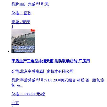
品牌:四川龙威 型号:无
价格：
面议
安徽 - 安庆
1
宇盾生产三角型排烟天窗 消防联动功能 厂房用
公司:北京宇盾盛威门窗技术有限公司
品牌:宇盾盛威 型号:YDT203#美式组合 材质:铝 颜色:定
制 &..
价格：
1880.00元/樘
北京