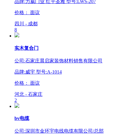
品牌:力威门业 红宇圣雅 型号:LWS-207
价格：
面议
四川 - 成都
8
实木复合门
公司:石家庄晨启家装饰材料销售有限公司
品牌:威宇 型号:A-1014
价格：
面议
河北 - 石家庄
2
bv电缆
公司:深圳市金环宇电线电缆有限公司/总部