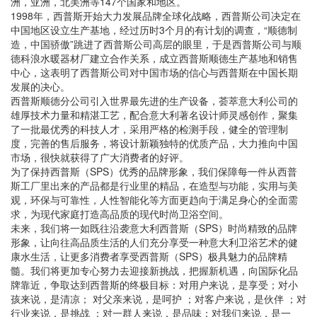
洲，亚洲，北美洲等147个国家和地区。
1998年，西普斯开始大力发展品牌全球化战略，西普斯公司决定在
中国地区设立生产基地，经过历时3个月的有计划的调查，“顺德制
造，中国骄傲”跳进了西普斯公司高层的眼里，于是西普斯公司与顺
德科浪水暖器材厂建立合作关系，成立西普斯顺德生产基地和销售
中心，这表明了西普斯公司对中国市场的信心与西普斯在中国长期
发展的决心。
西普斯顺德分公司引入世界最先进的生产设备，荟萃意大利公司的
雄厚技术力量和精湛工艺，配合意大利著名设计师灵感创作，聚集
了一批最优秀的科技人才，采用严格的检测手段，健全的管理制
度，完善的售后服务，将设计新颖独特的优质产品，大力推向中国
市场，很快就获得了广大消费者的好评。
为了保持西普斯（SPS）优秀的品牌形象，我们保障每一件从西普
斯工厂里出来的产品都是行业里的精品，在造型与功能，实用与美
观，环保与可靠性，人性智能化等方面更趋向于满足身心的全面需
求，为现代家庭打造高品质的现代时尚卫浴空间。
未来，我们将一如既往沿袭意大利西普斯（SPS）时尚精致的品牌
形象，让向往高品质生活的人们充分享受一种意大利卫浴艺术的健
康水生活，让更多消费者享受西普斯（SPS）极具魅力的品牌精
髓。我们将更加专心努力去迎接新挑战，把握新机遇，向国际化品
牌靠近，争取达到西普斯的终极目标：对用户来说，是享受；对小
孩来说，是清凉； 对父亲来说，是呵护 ；对客户来说，是伙伴 ；对
行业来说，是挑战 ；对一群人来说，是品味；对我们来说，是一