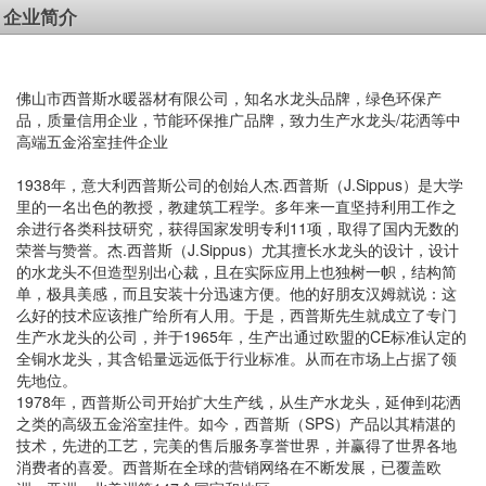
企业简介
佛山市西普斯水暖器材有限公司，知名水龙头品牌，绿色环保产
品，质量信用企业，节能环保推广品牌，致力生产水龙头/花洒等中
高端五金浴室挂件企业
1938年，意大利西普斯公司的创始人杰.西普斯（J.Sippus）是大学
里的一名出色的教授，教建筑工程学。多年来一直坚持利用工作之
余进行各类科技研究，获得国家发明专利11项，取得了国内无数的
荣誉与赞誉。杰.西普斯（J.Sippus）尤其擅长水龙头的设计，设计
的水龙头不但造型别出心裁，且在实际应用上也独树一帜，结构简
单，极具美感，而且安装十分迅速方便。他的好朋友汉姆就说：这
么好的技术应该推广给所有人用。于是，西普斯先生就成立了专门
生产水龙头的公司，并于1965年，生产出通过欧盟的CE标准认定的
全铜水龙头，其含铅量远远低于行业标准。从而在市场上占据了领
先地位。
1978年，西普斯公司开始扩大生产线，从生产水龙头，延伸到花洒
之类的高级五金浴室挂件。如今，西普斯（SPS）产品以其精湛的
技术，先进的工艺，完美的售后服务享誉世界，并赢得了世界各地
消费者的喜爱。西普斯在全球的营销网络在不断发展，已覆盖欧