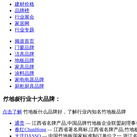
建材价格
品牌榜
行业展会
家居网
行业专题
频道首页
门窗品牌
洁具品牌
地板品牌
家具品牌
涂料品牌
家电电器品牌
厨柜厨具品牌
竹地板
行业十大品牌：
点击了解
竹地板什么品牌好，了解行业内知名竹地板品牌
通贵
— 江西省名牌产品,中国品牌竹地板企业联盟副理事长
春红ChunHong
— 江西省著名商标,江西省名牌产品,竹地
大庄DASSO
— 中国竹地板国家标准制订单位之一,浙江名