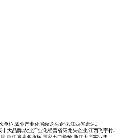
单位,农业产业化省级龙头企业,江西省康达..
板十大品牌,农业产业化经营省级龙头企业,江西飞宇竹..
牌,浙江省著名商标,国家出口免验,浙江大庄实业集..