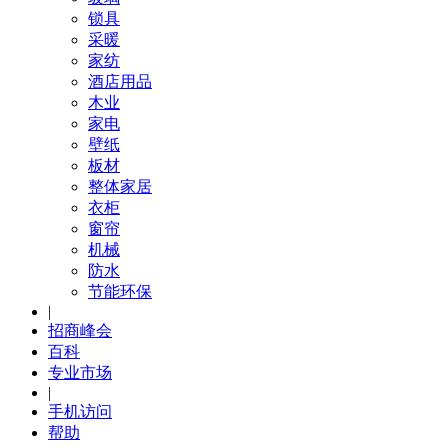
锁具
采暖
家纺
酒店用品
木业
家电
壁纸
板材
整体家居
衣柜
窗帘
机械
防水
节能环保
|
招商峰会
百科
专业市场
|
手机访问
帮助