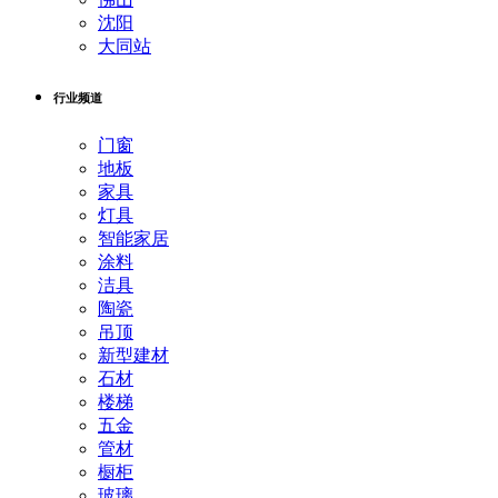
沈阳
大同站
行业频道
门窗
地板
家具
灯具
智能家居
涂料
洁具
陶瓷
吊顶
新型建材
石材
楼梯
五金
管材
橱柜
玻璃