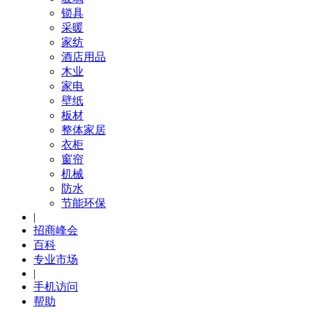
锁具
采暖
家纺
酒店用品
木业
家电
壁纸
板材
整体家居
衣柜
窗帘
机械
防水
节能环保
|
招商峰会
百科
专业市场
|
手机访问
帮助