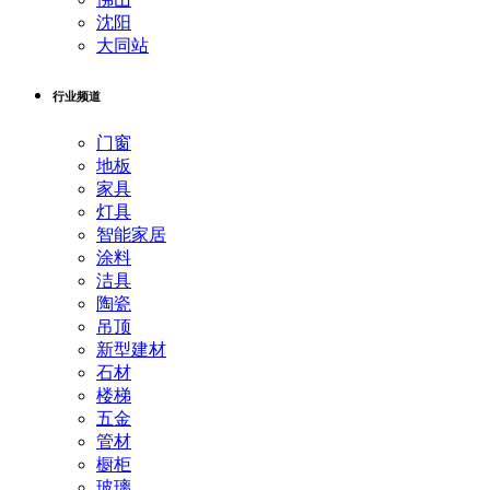
沈阳
大同站
行业频道
门窗
地板
家具
灯具
智能家居
涂料
洁具
陶瓷
吊顶
新型建材
石材
楼梯
五金
管材
橱柜
玻璃