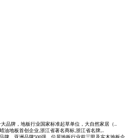
十大品牌，地板行业国家标准起草单位，大自然家居（..
蜡油地板首创企业,浙江省著名商标,浙江省名牌,..
品牌，亚洲品牌500强，位居地板行业前三甲及实木地板企..