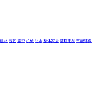
建材
园艺
窗帘
机械
防水
整体家居
酒店用品
节能环保