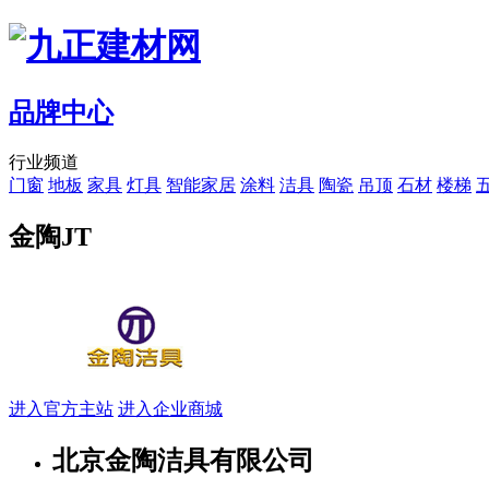
品牌中心
行业频道
门窗
地板
家具
灯具
智能家居
涂料
洁具
陶瓷
吊顶
石材
楼梯
金陶JT
进入官方主站
进入企业商城
北京金陶洁具有限公司