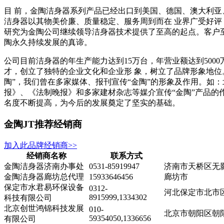
目 前，金陶洁身器系列产品已经出口到美国、德国、澳大利
洁身器以其物美价廉、质量稳定、服务周到而在 业界广受好
研究为金陶公司继续领导洁身器技术提供了至高的起点。客户
陶永久持续发展的真谛。
公司目前洁身器的年生产能力达到15万台，年营业额达到500
才，创立了独特的企业文化和企业形 象，树立了品牌形象地位。
陶”，我们曾在多家媒体、报刊宣传“金陶”的形象及作用。如
报》、《法制晚报》和多家建材杂志等媒介宣传“金陶”产品的
名度不断提高，为今后的发展奠定了坚实的基础。
金陶JT推荐经销商
加入此品牌经销商>>
经销商名称
联系方式
金陶洁身器济南办事处
0531-85919947
济南市天桥区无影
金陶洁身器廊坊总代理
15933646456
廊坊市
保定市水君易环保设备
0312-
河北保定市北市区
8915999,1334302
科技有限公司
北京创世鸿锦科技发展
010-
北京市朝阳区朝阳北
59354050,1336656
有限公司