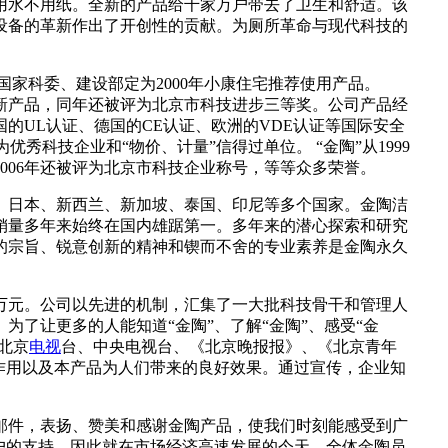
用水不用纸。全新的产品给千家万户带去了卫生和舒适。该
设备的革新作出了开创性的贡献。为厕所革命与现代科技的
国家科委、建设部定为2000年小康住宅推荐使用产品。
重点新产品，同年还被评为北京市科技进步三等奖。公司产品经
的UL认证、德国的CE认证、欧洲的VDE认证等国际安全
为优秀科技企业和“物价、计量”信得过单位。 “金陶”从1999
006年还被评为北京市科技企业称号，等等众多荣誉。
、日本、新西兰、新加坡、泰国、印尼等多个国家。金陶洁
销量多年来始终在国内雄踞第一。多年来的潜心探索和研究
的宗旨、锐意创新的精神和锲而不舍的专业素养是金陶永久
0万元。公司以先进的机制，汇集了一大批科技骨干和管理人
了让更多的人能知道“金陶”、了解“金陶”、感受“金
北京
电视
台、中央电视台、《北京晚报报》、《北京青年
作用以及本产品为人们带来的良好效果。通过宣传，企业知
邮件，表扬、赞美和感谢金陶产品，使我们时刻能感受到广
户的支持，因此就在市场经济高速发展的今天，全体金陶员