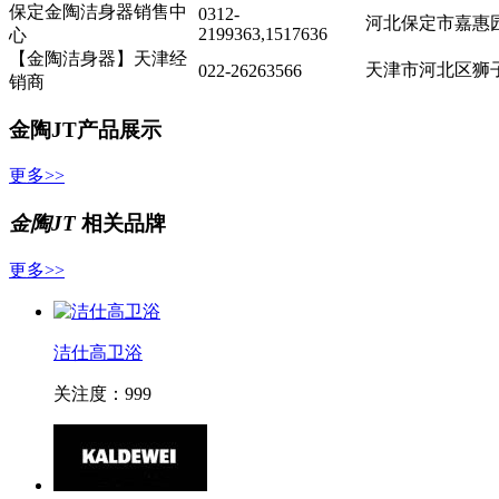
保定金陶洁身器销售中
0312-
河北保定市嘉惠园小
2199363,1517636
心
【金陶洁身器】天津经
天津市河北区狮子
022-26263566
销商
金陶JT产品展示
更多>>
金陶JT
相关品牌
更多>>
洁仕高卫浴
关注度：999