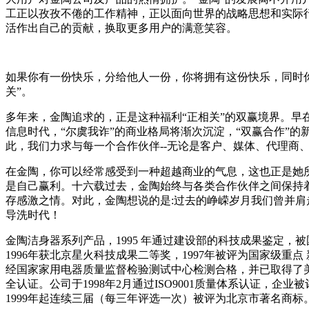
工正以孜孜不倦的工作精神，正以面向世界的战略思想和实际
活作出自己的贡献，换取更多用户的满意笑容。
如果你有一份快乐，分给他人一份，你将拥有这份快乐，同时
关”。
多年来，金陶追求的，正是这种福利“正相关”的双赢境界。早
信息时代，“尔虞我诈”的商业格局将渐次沉淀，“双赢合作”
此，我们力求与每一个合作伙伴--无论是客户、媒体、代理商
在金陶，你可以经常感受到一种超越商业的气息，这也正是她
是自己赢利。十六载过去，金陶始终与各类合作伙伴之间保持
存感激之情。对此，金陶想说的是:过去的峥嵘岁月我们曾并
导洗时代！
金陶洁身器系列产品，1995 年通过建设部的科技成果鉴定，被
1996年获北京星火科技成果二等奖，1997年被评为国家级重
经国家家用电器质量监督检验测试中心检测合格，并已取得了美国
全认证。公司于1998年2月通过ISO9001质量体系认证，企业
1999年起连续三届（每三年评选一次）被评为北京市著名商标