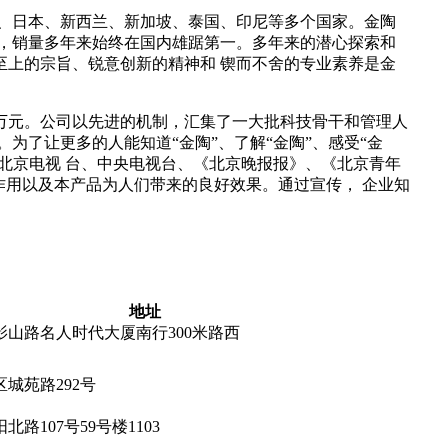
亚、日本、新西兰、新加坡、泰国、印尼等多个国家。金陶
评，销量多年来始终在国内雄踞第一。多年来的潜心探索和
至上的宗旨、锐意创新的精神和 锲而不舍的专业素养是金
0万元。公司以先进的机制，汇集了一大批科技骨干和管理人
为了让更多的人能知道“金陶”、了解“金陶”、感受“金
：北京电视 台、中央电视台、《北京晚报报》、《北京青年
作用以及本产品为人们带来的良好效果。通过宣传， 企业知
地址
山路名人时代大厦南行300米路西
城苑路292号
路107号59号楼1103