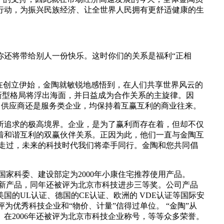
行动，为振兴民族经济、让全世界人民拥有更舒适健康的生
你还将带给别人一份快乐。这时你们的关系是福利“正相
在创立伊始，金陶就敏锐地感悟到，在人们共享世界风云的
的新型格局将浮出海面，并日益成为合作关系的主旋律。因
、供应商还是服务类企业，均保持着互赢互利的商业往来。
所追求的极高境界。企业，是为了赢利而存在着，但却不仅
着和谐互利的双赢伙伴关系。正因为此，他们一直与金陶互
肩走过，未来的科技时代我们将牵手同行。金陶和您共同倡
国家科委、建设部定为2000年小康住宅推荐使用产品。
点 新产品，同年还被评为北京市科技进步三等奖。公司产品
的UL认证、德国的CE认证、欧洲的 VDE认证等国际安
被评为优秀科技企业和“物价、计量”信得过单位。 “金陶”从
。在2006年还被评为北京市科技企业称号，等等众多荣誉。