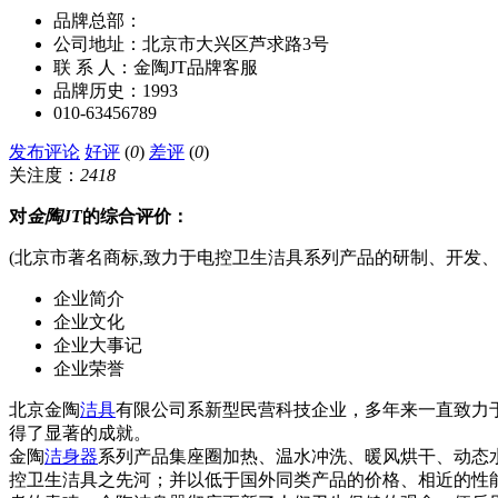
品牌总部：
公司地址：北京市大兴区芦求路3号
联 系 人：金陶JT品牌客服
品牌历史：1993
010-63456789
发布评论
好评
(
0
)
差评
(
0
)
关注度：
2418
对
金陶JT
的综合评价：
(北京市著名商标,致力于电控卫生洁具系列产品的研制、开发、
企业简介
企业文化
企业大事记
企业荣誉
北京金陶
洁具
有限公司系新型民营科技企业，多年来一直致力
得了显著的成就。
金陶
洁身器
系列产品集座圈加热、温水冲洗、暖风烘干、动态
控卫生洁具之先河；并以低于国外同类产品的价格、相近的性