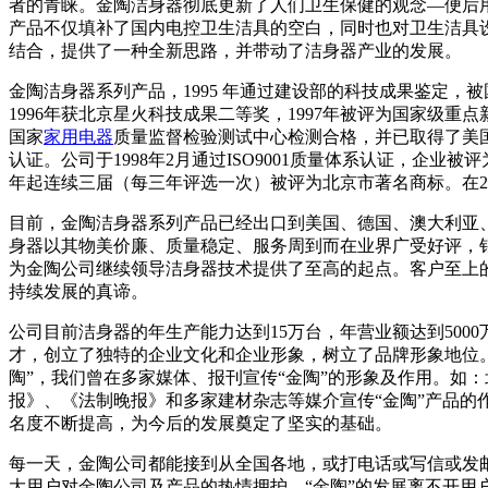
者的青睐。金陶洁身器彻底更新了人们卫生保健的观念—便后
产品不仅填补了国内电控卫生洁具的空白，同时也对卫生洁具
结合，提供了一种全新思路，并带动了洁身器产业的发展。
金陶洁身器系列产品，1995 年通过建设部的科技成果鉴定，被
1996年获北京星火科技成果二等奖，1997年被评为国家级
国家
家用电器
质量监督检验测试中心检测合格，并已取得了美国
认证。公司于1998年2月通过ISO9001质量体系认证，企业被评
年起连续三届（每三年评选一次）被评为北京市著名商标。在2
目前，金陶洁身器系列产品已经出口到美国、德国、澳大利亚
身器以其物美价廉、质量稳定、服务周到而在业界广受好评，
为金陶公司继续领导洁身器技术提供了至高的起点。客户至上
持续发展的真谛。
公司目前洁身器的年生产能力达到15万台，年营业额达到500
才，创立了独特的企业文化和企业形象，树立了品牌形象地位。为
陶”，我们曾在多家媒体、报刊宣传“金陶”的形象及作用。如：
报》、《法制晚报》和多家建材杂志等媒介宣传“金陶”产品的
名度不断提高，为今后的发展奠定了坚实的基础。
每一天，金陶公司都能接到从全国各地，或打电话或写信或发
大用户对金陶公司及产品的热情拥护。“金陶”的发展离不开用