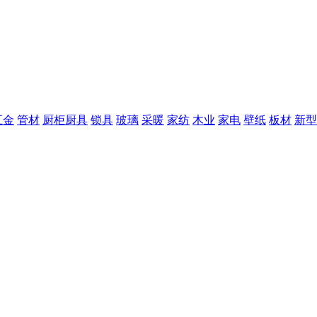
五金
管材
厨柜厨具
锁具
玻璃
采暖
家纺
木业
家电
壁纸
板材
新型