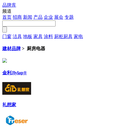
品牌库
注册
频道
首页
招商
新闻
产品
企业
展会
专题
门窗
洁具
地板
家具
涂料
厨柜厨具
家电
建材品牌
> 厨房电器
金利Jlylap®
礼想家