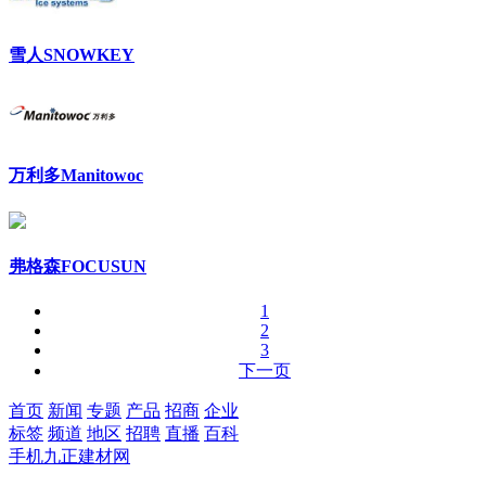
雪人SNOWKEY
万利多Manitowoc
弗格森FOCUSUN
1
2
3
下一页
首页
新闻
专题
产品
招商
企业
标签
频道
地区
招聘
直播
百科
手机九正建材网
400-6464-001